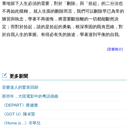
菁地留下人生必須的需要，對於「刪除」與「拾起」的二分法也
不再如此模糊 。就人生面的刪除而言，我們可以刪除早已為常的
陋習與執念，學著不再後悔，將需要斷捨離的一切都能斷然決
定；而對於拾起，談的是拾起的勇氣，根深蒂固的既有思維，對
於自我人生的掌握。有得必有失的旅途，學著達到平衡的自我。
[音樂推介]
更多新聞
音樂達人的驚喜回歸
那些年，大陸電影中的粵語插曲
《DEPART》蔡健雅
《GOT U》陳卓賢
《Home is...》岑寧兒