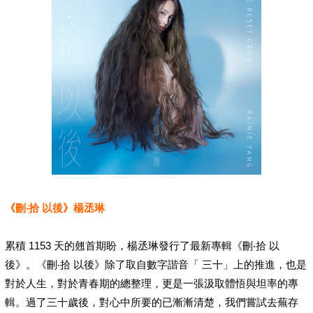
《刪‧拾 以後》楊丞琳
累積 1153 天的翹首期盼，楊丞琳發行了最新專輯《刪‧拾 以
後》。《刪‧拾 以後》除了取自數字諧音「 三十」上的推進，也是
對於人生，對於青春期的總整理，更是一張汲取體悟與坦率的專
輯。過了三十歲後，對心中所要的已漸漸清楚，我們嘗試去蕪存