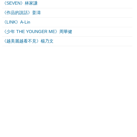
《SEVEN》林家謙
《作品的說話》姜濤
《LINK》A-Lin
《少年 THE YOUNGER ME》周華健
《越美麗越看不見》楊乃文