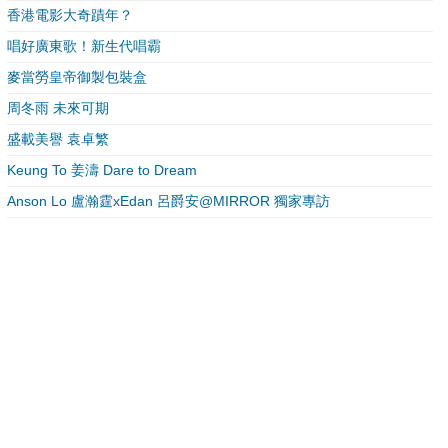
香港電影大奇蹟年？
唱好廣東歌！新生代唱霸
麥當勞皇帝御製包裝盒
周冬雨 未來可期
盛載美譽 袁卓繁
Keung To 姜濤 Dare to Dream
Anson Lo 盧瀚霆xEdan 呂爵安@MIRROR 獨家專訪