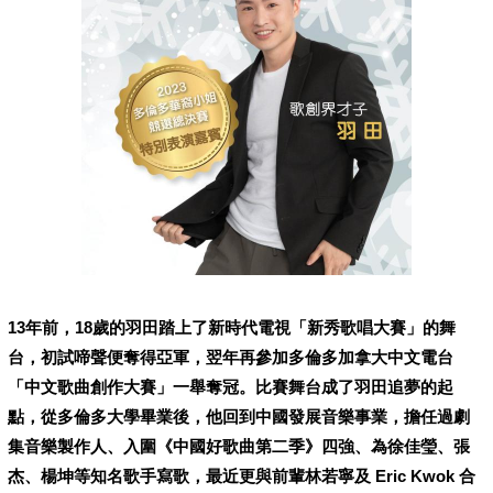
13年前，18歲的羽田踏上了新時代電視「新秀歌唱大賽」的舞
台，初試啼聲便奪得亞軍，翌年再參加多倫多加拿大中文電台
「中文歌曲創作大賽」一舉奪冠。比賽舞台成了羽田追夢的起
點，從多倫多大學畢業後，他回到中國發展音樂事業，擔任過劇
集音樂製作人、入圍《中國好歌曲第二季》四強、為徐佳瑩、張
杰、楊坤等知名歌手寫歌，最近更與前輩林若寧及 Eric Kwok 合