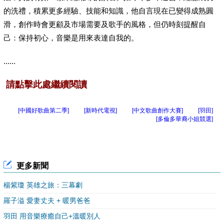
的洗禮，積累更多經驗、技能和知識，他自言現在已變得成熟圓
滑，創作時會更顧及市場需要及歌手的風格，但仍時刻提醒自
己：保持初心，音樂是用來表達自我的。
......
請點擊此處繼續閱讀
[中國好歌曲第二季]
[新時代電視]
[中文歌曲創作大賽]
[羽田]
[多倫多華裔小姐競選]
更多新聞
楊紫瓊 英雄之旅：三幕劇
羅子溢 愛妻丈夫 + 暖男爸爸
羽田 用音樂療癒自己+溫暖別人