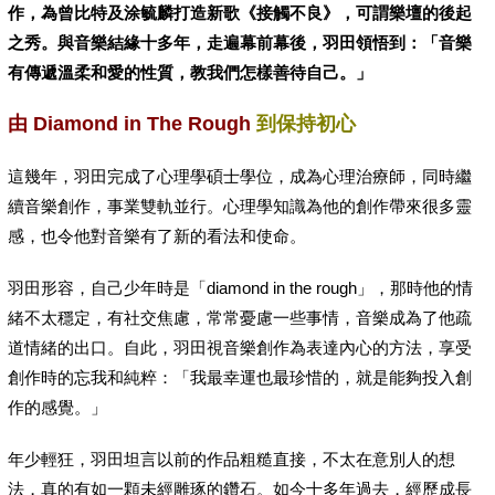
作，為曾比特及涂毓麟打造新歌《接觸不良》，可謂樂壇的後起
之秀。與音樂結緣十多年，走遍幕前幕後，羽田領悟到：「音樂
有傳遞溫柔和愛的性
質，教我們怎樣善待自己。」
由 Diamond in The Rough
到保持初心
這幾年，羽田完成了心理學碩士學位，成為心理治療師，同時繼
續音樂創作，事業雙軌並行。心理學知識為他的創作帶來很多靈
感，也令他對音樂有了新的看法和使命。
羽田形容，自己少年時是「diamond in the rough」，那時他的情
緒不太穩定，有社交焦慮，常常憂慮一些事情，音樂成為了他疏
道情緒的出口。自此，羽田視音樂創作為表達內心的方法，享受
創作時的忘我和純粹：「我最幸運也最珍惜的，就是能夠投入創
作的感覺。」
年少輕狂，羽田坦言以前的作品粗糙直接，不太在意別人的想
法，真的有如一顆未經雕琢的鑽石。如今十多年過去，經歷成長