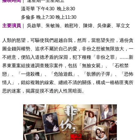
播映時間
｜ 逢星期一至星期五
溫哥華 下午4:30 晚上8:30
多倫多 晚上7:30 晚上11:30
主要演員
｜ 吳啟華、朱敏瀚、賴慰玲、陳煒、吳偉豪、單立文
人類的慾望，可驅使我們超越自我，然而，當慾望失控，過份貪
圖金錢與權勢、追求不屬於自己的愛，非份之想被無限放大，一
不經意，便陷入道德矛盾的深淵，犯下種種「非份之罪」……新
界東重案組接連調查幾宗案件，包括「無臉女屍」、「石棺禁
戀」、「一億殺機」、「危險遊戲」、「骯髒的子彈」、「恐怖
情人」，錯綜複雜的線索、纏繞不清的關係，構成一樁樁匪夷所
思的迷案，揭露捉摸不透的人性黑暗面。