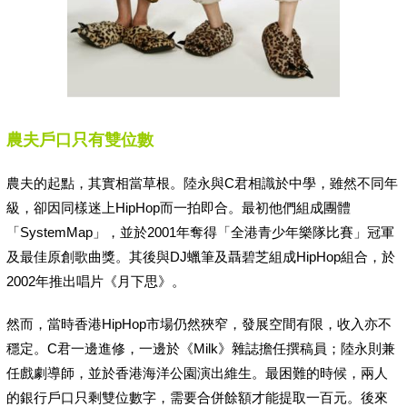
農夫戶口只有雙位數
農夫的起點，其實相當草根。陸永與C君相識於中學，雖然不同年
級，卻因同樣迷上HipHop而一拍即合。最初他們組成團體
「SystemMap」，並於2001年奪得「全港青少年樂隊比賽」冠軍
及最佳原創歌曲獎。其後與DJ蠟筆及聶碧芝組成HipHop組合，於
2002年推出唱片《月下思》。
然而，當時香港HipHop市場仍然狹窄，發展空間有限，收入亦不
穩定。C君一邊進修，一邊於《Milk》雜誌擔任撰稿員；陸永則兼
任戲劇導師，並於香港海洋公園演出維生。最困難的時候，兩人
的銀行戶口只剩雙位數字，需要合併餘額才能提取一百元。後來