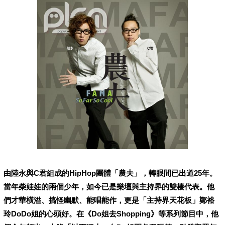
由陸永與C君組成的HipHop團體「農夫」，轉眼間已出道25年。
當年柴娃娃的兩個少年，如今已是樂壇與主持界的雙棲代表。他
們才華橫溢、搞怪幽默、能唱能作，更是「主持界天花板」鄭裕
玲DoDo姐的心頭好。在《Do姐去Shopping》等系列節目中，他