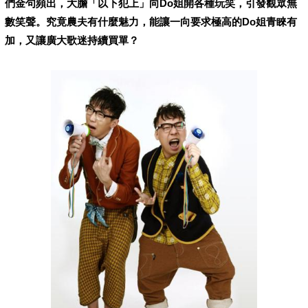
們金句頻出，大膽「以下犯上」向Do姐開各種玩笑，引發觀眾無
數笑聲。究竟農夫有什麼魅力，能讓一向要求極高的Do姐青睞有
加，又讓廣大歌迷持續買單？