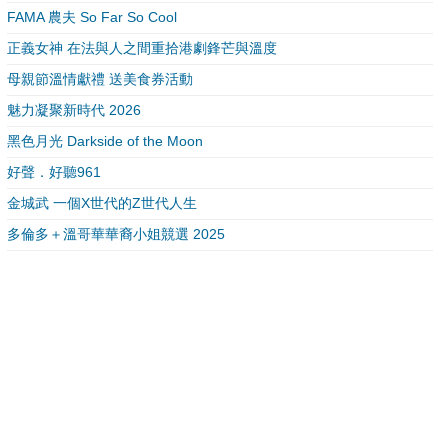
FAMA 農夫 So Far So Cool
正義女神 在法與人之間重拾港劇鋒芒與溫度
母親節溫情獻禮 送美食券活動
魅力凝聚新時代 2026
黑色月光 Darkside of the Moon
好聲．好聽961
金城武 一個X世代的Z世代人生
多倫多＋溫哥華華裔小姐競選 2025