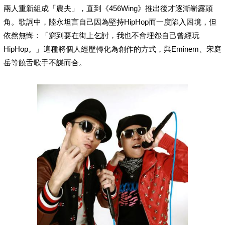
兩人重新組成「農夫」，直到《456Wing》推出後才逐漸嶄露頭
角。歌詞中，陸永坦言自己因為堅持HipHop而一度陷入困境，但
依然無悔：「窮到要在街上乞討，我也不會埋怨自己曾經玩
HipHop。」這種將個人經歷轉化為創作的方式，與Eminem、宋庭
岳等饒舌歌手不謀而合。