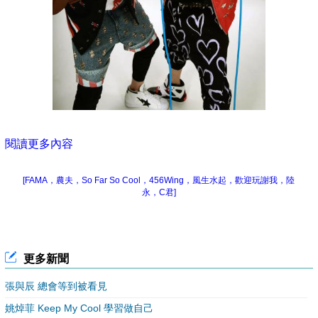
閱讀更多內容
[FAMA，農夫，So Far So Cool，456Wing，風生水起，歡迎玩謝我，陸
永，C君]
更多新聞
張與辰 總會等到被看見
姚焯菲 Keep My Cool 學習做自己