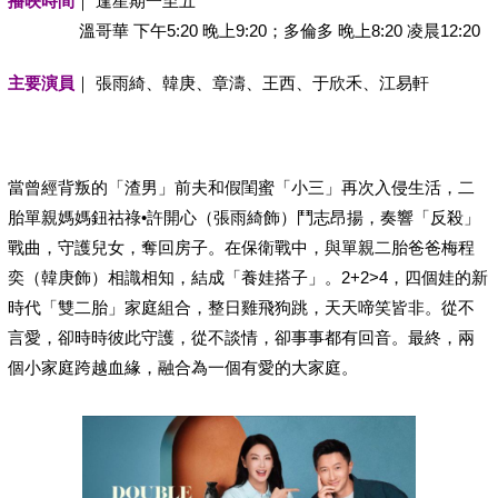
播映時間
｜ 逢星期一至五
溫哥華 下午5:20 晚上9:20；多倫多 晚上8:20 凌晨12:20
主要演員
｜ 張雨綺、韓庚、章濤、王西、于欣禾、江易軒
當曾經背叛的「渣男」前夫和假閨蜜「小三」再次入侵生活，二
胎單親媽媽鈕祜祿•許開心（張雨綺飾）鬥志昂揚，奏響「反殺」
戰曲，守護兒女，奪回房子。在保衛戰中，與單親二胎爸爸梅程
奕（韓庚飾）相識相知，結成「養娃搭子」。2+2>4，四個娃的新
時代「雙二胎」家庭組合，整日雞飛狗跳，天天啼笑皆非。從不
言愛，卻時時彼此守護，從不談情，卻事事都有回音。最終，兩
個小家庭跨越血緣，融合為一個有愛的大家庭。