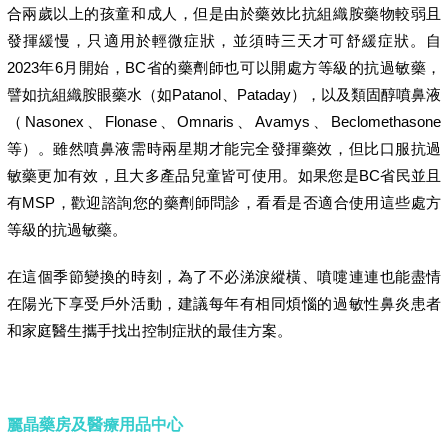
合兩歲以上的孩童和成人，但是由於藥效比抗組織胺藥物較弱且
發揮緩慢，只適用於輕微症狀，並須時三天才可舒緩症狀。自
2023年6月開始，BC省的藥劑師也可以開處方等級的抗過敏藥，
譬如抗組織胺眼藥水（如Patanol、Pataday），以及類固醇噴鼻液
（Nasonex、Flonase、Omnaris、Avamys、Beclomethasone
等）。雖然噴鼻液需時兩星期才能完全發揮藥效，但比口服抗過
敏藥更加有效，且大多產品兒童皆可使用。如果您是BC省民並且
有MSP，歡迎諮詢您的藥劑師問診，看看是否適合使用這些處方
等級的抗過敏藥。
在這個季節變換的時刻，為了不必涕淚縱橫、噴嚏連連也能盡情
在陽光下享受戶外活動，建議每年有相同煩惱的過敏性鼻炎患者
和家庭醫生攜手找出控制症狀的最佳方案。
麗晶藥房及醫療用品中心