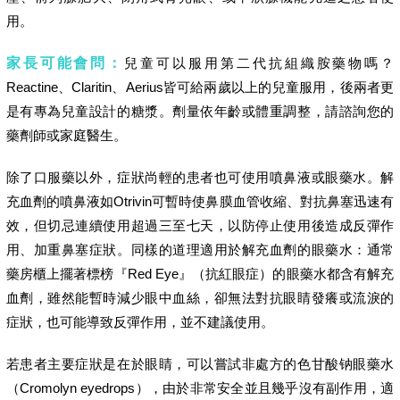
用。
家長可能會問：
兒童可以服用第二代抗組織胺藥物嗎？
Reactine、Claritin、Aerius皆可給兩歲以上的兒童服用，後兩者更
是有專為兒童設計的糖漿。劑量依年齡或體重調整，請諮詢您的
藥劑師或家庭醫生。
除了口服藥以外，症狀尚輕的患者也可使用噴鼻液或眼藥水。解
充血劑的噴鼻液如Otrivin可暫時使鼻膜血管收縮、對抗鼻塞迅速有
效，但切忌連續使用超過三至七天，以防停止使用後造成反彈作
用、加重鼻塞症狀。同樣的道理適用於解充血劑的眼藥水：通常
藥房櫃上擺著標榜『Red Eye』（抗紅眼症）的眼藥水都含有解充
血劑，雖然能暫時減少眼中血絲，卻無法對抗眼睛發癢或流淚的
症狀，也可能導致反彈作用，並不建議使用。
若患者主要症狀是在於眼睛，可以嘗試非處方的色甘酸钠眼藥水
（Cromolyn eyedrops），由於非常安全並且幾乎沒有副作用，適