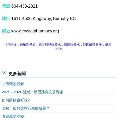
電話
604-433-2821
地址
1611-4500 Kingsway, Burnaby BC
網址
www.crystalpharmacy.org
[花粉症，過敏性鼻炎，色甘酸钠眼藥水，織胺眼藥水，類固醇噴鼻液，健康
生活]
更多新聞
止痛藥的誤解
2025 - 2026 流感 / 新冠肺炎疫苗資訊
如何防蚊蟲叮咬?
哈啾！如何選對花粉症成藥？
骨質疏鬆治療