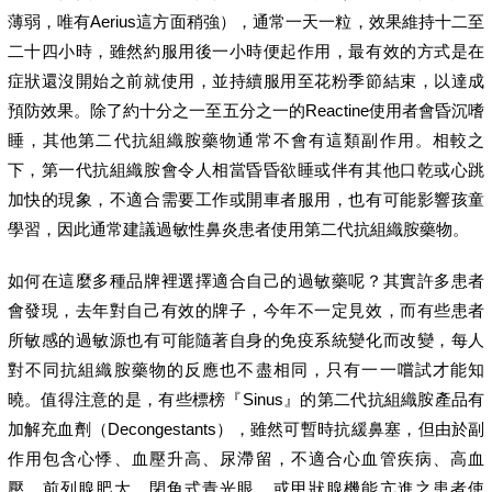
薄弱，唯有Aerius這方面稍強），通常一天一粒，效果維持十二至
二十四小時，雖然約服用後一小時便起作用，最有效的方式是在
症狀還沒開始之前就使用，並持續服用至花粉季節結束，以達成
預防效果。除了約十分之一至五分之一的Reactine使用者會昏沉嗜
睡，其他第二代抗組織胺藥物通常不會有這類副作用。相較之
下，第一代抗組織胺會令人相當昏昏欲睡或伴有其他口乾或心跳
加快的現象，不適合需要工作或開車者服用，也有可能影響孩童
學習，因此通常建議過敏性鼻炎患者使用第二代抗組織胺藥物。
如何在這麼多種品牌裡選擇適合自己的過敏藥呢？其實許多患者
會發現，去年對自己有效的牌子，今年不一定見效，而有些患者
所敏感的過敏源也有可能隨著自身的免疫系統變化而改變，每人
對不同抗組織胺藥物的反應也不盡相同，只有一一嚐試才能知
曉。值得注意的是，有些標榜『Sinus』的第二代抗組織胺產品有
加解充血劑（Decongestants），雖然可暫時抗緩鼻塞，但由於副
作用包含心悸、血壓升高、尿滯留，不適合心血管疾病、高血
壓、前列腺肥大、閉角式青光眼、或甲狀腺機能亢進之患者使