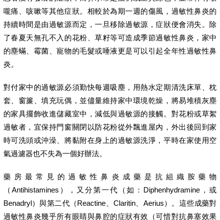
嚨痛、咳嗽等其他症狀。相較於為期一週的傷風，過敏性鼻炎的
持續時間是由過敏源而定，一旦移除過敏源，症狀便會消失。除
了春夏天無孔不入的花粉、草籽等可造成季節過敏性鼻炎，家中
的塵蟎、霉菌、寵物的毛髮或唾液更是可以引起全年性過敏性鼻
炎。
對付家中的過敏源必須勤快每週吸塵，用熱水定期清洗床單、枕
套、窗簾、填充玩偶，並儘量維持家中環境乾燥，將易堆積灰塵
的家具擺飾收進儲藏室中，減低與過敏源的接觸。對花粉或草絮
過敏者，宜保持門窗關閉以防花粉從外飄進屋內，外出後回到家
時可洗頭或沖澡、將黏附在身上的過敏源洗淨，平時在家使用空
氣過濾器也不失為一個好辦法。
藥房最常見的過敏性鼻炎成藥是抗組織胺藥物
（Antihistamines），又分第一代（如：Diphenhydramine，或
Benadryl）與第二代（Reactine、Claritin、Aerius）。這些成藥對
過敏性鼻炎幾乎所有眼睛與鼻腔的症狀有效（可惜對抗鼻塞效果