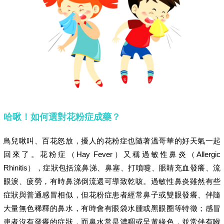
哈啾！如何選對花粉症成藥？
鳥兒啾叫、百花怒放，擾人的花粉症也隨著溫哥華的好天氣一起
回來了。花粉症（Hay Fever）又稱過敏性鼻炎（Allergic
Rhinitis），症狀包括流鼻涕、鼻塞、打噴嚏、眼睛充血發癢、流
眼淚、疲勞，有時鼻涕倒流還可導致乾咳。過敏性鼻炎雖然有些
症狀與普通感冒相似，但花粉症患者經常鼻子或雙眼發癢、伴隨
大量無色稀釋的鼻水，有時會有眼袋水腫或黑眼圈等特徵；感冒
患者沒有發癢的症狀，而鼻水常是濃稠或呈黃綠色，並常伴有喉