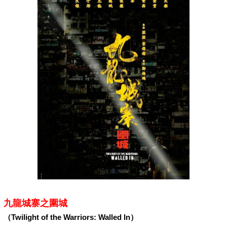
九龍城寨之圍城
（Twilight of the Warriors: Walled In）