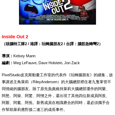
Inside Out 2
（頭腦特工隊2 / 港譯：玩轉腦朋友2 / 台譯：腦筋急轉彎2）
導演：
Kelsey Mann
編劇：
Meg LeFauve, Dave Holstein, Jon Zack
PixelStudio皮克斯動畫工作室的代表作《玩轉腦朋友》的續集，故
事講述主角萊莉（RileyAndersen）的大腦總部裡住著九隻掌管不
同情緒的腦朋友。除了原先負責維持萊莉大腦總部運作的阿樂、
阿愁、阿燥、阿驚、阿憎之外，還出現了其他四位新成員阿羨、
阿厭、阿尷、阿焦。新舊成員在相識磨合的同時，還必須攜手合
作幫助萊莉應對接二連三的成長事件。