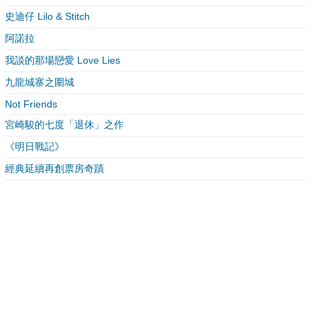
史迪仔 Lilo & Stitch
阿諾拉
我談的那場戀愛 Love Lies
九龍城寨之圍城
Not Friends
宮崎駿的七度「退休」之作
《明日戰記》
經典延續再創票房奇蹟