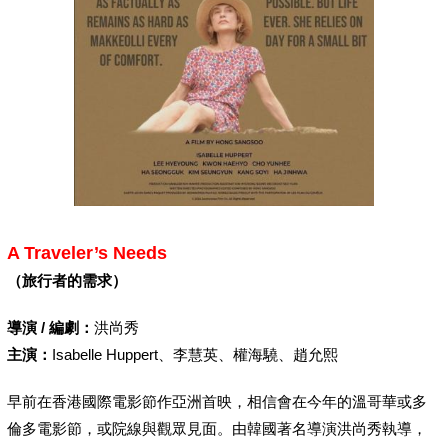
A Traveler’s Needs
（旅行者的需求）
導演 / 編劇：
洪尚秀
主演：
Isabelle Huppert、李慧英、權海驍、趙允熙
早前在香港國際電影節作亞洲首映，相信會在今年的溫哥華或多
倫多電影節，或院線與觀眾見面。由韓國著名導演洪尚秀執導，