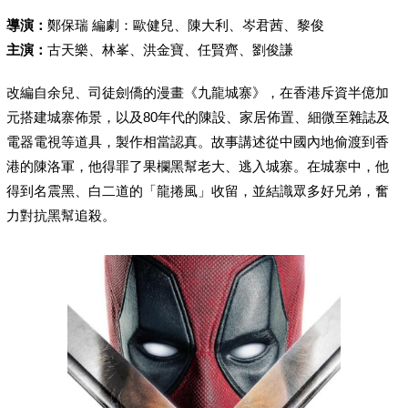
導演：
鄭保瑞 編劇：歐健兒、陳大利、岑君茜、黎俊
主演：
古天樂、林峯、洪金寶、任賢齊、劉俊謙
改編自余兒、司徒劍僑的漫畫《九龍城寨》，在香港斥資半億加
元搭建城寨佈景，以及80年代的陳設、家居佈置、細微至雜誌及
電器電視等道具，製作相當認真。故事講述從中國內地偷渡到香
港的陳洛軍，他得罪了果欄黑幫老大、逃入城寨。在城寨中，他
得到名震黑、白二道的「龍捲風」收留，並結識眾多好兄弟，奮
力對抗黑幫追殺。