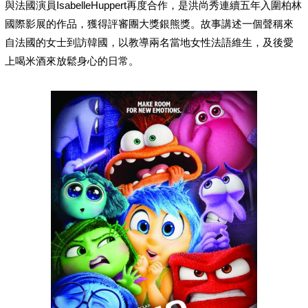
與法國演員IsabelleHuppert再度合作，是洪尚秀連續五年入圍柏林
國際影展的作品，獲得評審團大獎銀熊獎。故事講述一個聲稱來
自法國的女士到訪韓國，以教導兩名當地女性法語維生，及後愛
上喝米酒來放鬆身心的日常。