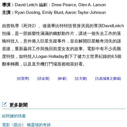
導演：
David Leitch 編劇：Drew Pearce, Glen A. Larson
主演：
Ryan Gosling, Emily Blunt, Aaron Taylor-Johnson
由曾執導《死侍2》、做過畢比特特技替身演員的導演DavidLeitch
拍攝，是一部娛樂性滿滿的幽默動作片，講述一個失去工作的落
魄特技人，意外捲入巨星失蹤事件，並在解開巨星離奇消失的謎
底後，重新贏得工作與挽回前度女友的故事。電影中有不少高難
度特技，如特技人Logan Holladay創下了健力士世界紀錄的8.5個
翻車轉圈，以及直升機打鬥場面都相當好看。
[任賢齊]
[洪金寶]
[林峯]
[古天樂]
[九龍城寨之圍城]
更多新聞
給阿嬤的情書
電影《戲台》 幽靈場的奇跡