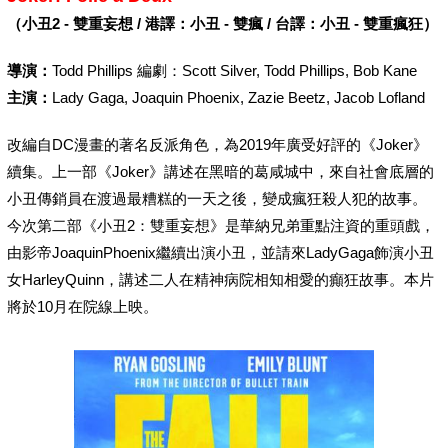
（小丑2 - 雙重妄想 / 港譯：小丑 - 雙瘋 / 台譯：小丑 - 雙重瘋狂）
導演：
Todd Phillips 編劇：Scott Silver, Todd Phillips, Bob Kane
主演：
Lady Gaga, Joaquin Phoenix, Zazie Beetz, Jacob Lofland
改編自DC漫畫的著名反派角色，為2019年廣受好評的《Joker》
續集。上一部《Joker》講述在黑暗的葛咸城中，來自社會底層的
小丑傳銷員在渡過最糟糕的一天之後，變成瘋狂殺人犯的故事。
今次第二部《小丑2：雙重妄想》是華納兄弟重點注資的重頭戲，
由影帝JoaquinPhoenix繼續出演小丑，並請來LadyGaga飾演小丑
女HarleyQuinn，講述二人在精神病院相知相愛的癲狂故事。本片
將於10月在院線上映。