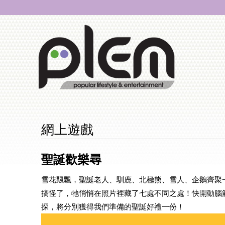
網上遊戲
聖誕歡樂尋
雪花飄飄，聖誕老人、馴鹿、北極熊、雪人、企鵝齊聚
搞怪了，牠悄悄在照片裡藏了七處不同之處！快開動腦
探，將分別獲得我們準備的聖誕好禮一份！