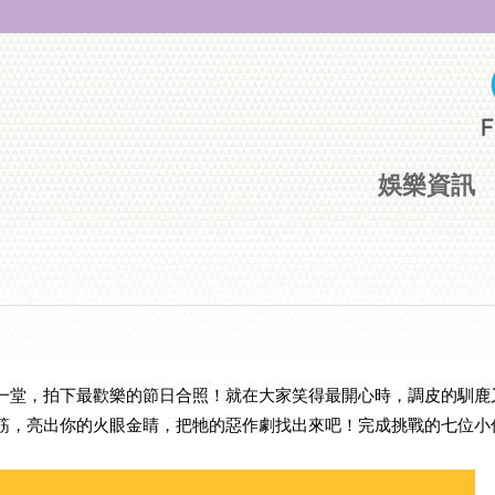
娛樂資訊
一堂，拍下最歡樂的節日合照！就在大家笑得最開心時，調皮的馴鹿
筋，亮出你的火眼金睛，把牠的惡作劇找出來吧！完成挑戰的七位小