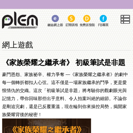
網上遊戲
《家族榮耀之繼承者》 初級筆試是非題
豪門恩怨、家族祕辛、權力爭奪 —《家族榮耀之繼承者》的劇中
每一個轉折都扣人心弦。這不僅是一場家族繼承的鬥爭，更是愛
恨情仇的交織。這次「初級筆試是非題」將考驗你的觀劇眼光與
記憶力，帶你回味那些出乎意料、令人拍案叫絕的細節。不論你
是剛追完劇，還是已反覆重溫，現在輪到你來操控局勢，揭開家
族榮耀背後的秘密！