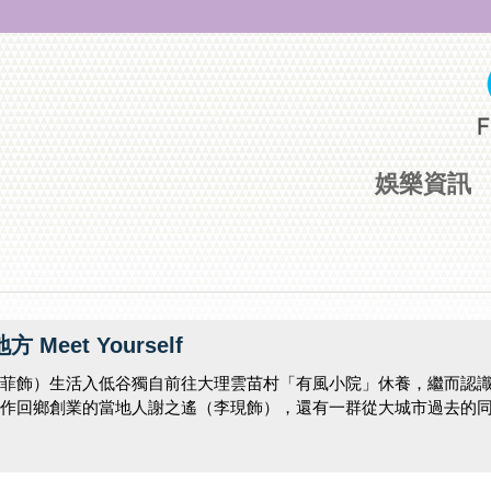
娛樂資訊
Meet Yourself
菲飾）生活入低谷獨自前往大理雲苗村「有風小院」休養，繼而認
作回鄉創業的當地人謝之遙（李現飾），還有一群從大城市過去的