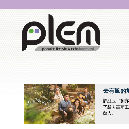
去有風的地方 
許紅豆（劉亦
了辭去高薪工
齡人。