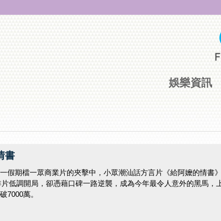
娛樂資訊
情書
一假期檔一眾商業片的夾擊中，小眾潮汕話方言片《給阿嬤的情書
的排片低調開局，卻憑藉口碑一路逆襲，成為今年最令人意外的黑馬，
7000萬。