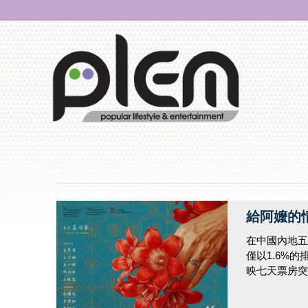
給阿嬤的
在中國內地五
僅以1.6%
映七天票房突破