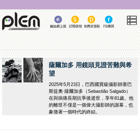
薩爾加多 用鏡頭見證苦難與希
望
2025年5月23日，巴西國寶級攝影師塞巴
斯提奧·薩爾加多（Sebastião Salgado）
在與病痛長期抗爭後逝世，享年81歲。他
的離世不僅是一個偉大攝影師的謝幕，也
象徵著一個時代的終結。