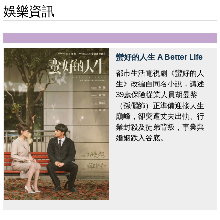
娛樂資訊
蠻好的人生 A Better Life
都市生活電視劇《蠻好的人
生》改編自同名小說，講述
39歲保險從業人員胡曼黎
（孫儷飾）正準備迎接人生
巔峰，卻突遭丈夫出軌、行
業封殺及徒弟背叛，事業與
婚姻跌入谷底。