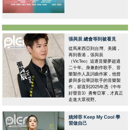
張與辰 總會等到被看見
從馬來西亞到台灣、美國，
再到香港，張與辰
（VicTeo）追逐音樂夢超過
二十年。身兼創作歌手、音
樂製作人及詞曲作家，他曾
參與多位華語歌手的音樂製
作，卻直到2025年憑《中年
好聲音3》勇奪亞軍，才真正
走進大眾視野。
姚焯菲 Keep My Cool 學
習做自己