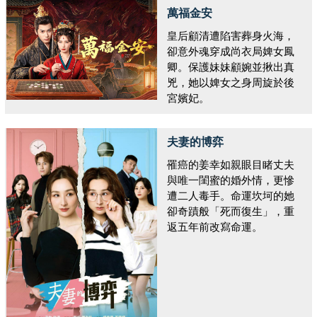
萬福金安
皇后顧清遭陷害葬身火海，
卻意外魂穿成尚衣局婢女鳳
卿。保護妹妹顧婉並揪出真
兇，她以婢女之身周旋於後
宮嬪妃。
夫妻的博弈
罹癌的姜幸如親眼目睹丈夫
與唯一閨蜜的婚外情，更慘
遭二人毒手。命運坎坷的她
卻奇蹟般「死而復生」，重
返五年前改寫命運。